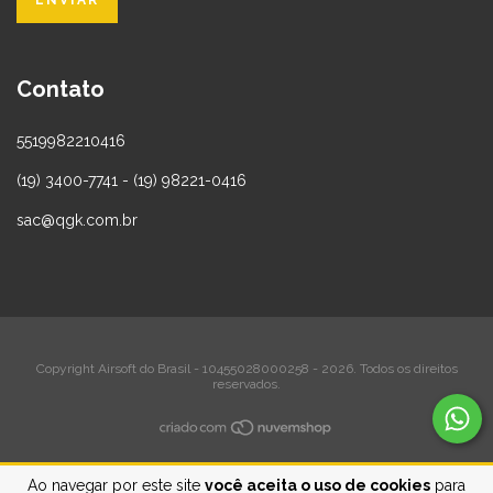
Contato
5519982210416
(19) 3400-7741 - (19) 98221-0416
sac@qgk.com.br
Copyright Airsoft do Brasil - 10455028000258 - 2026. Todos os direitos
reservados.
Ao navegar por este site
você aceita o uso de cookies
para