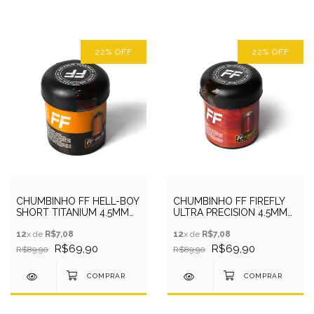
22
%
OFF
22
%
OFF
CHUMBINHO FF HELL-BOY
CHUMBINHO FF FIREFLY
SHORT TITANIUM 4.5MM
ULTRA PRECISION 4.5MM
0,40G 100UN
0,38G 100UN
12
x de
R$7,08
12
x de
R$7,08
R$69,90
R$69,90
R$89,90
R$89,90