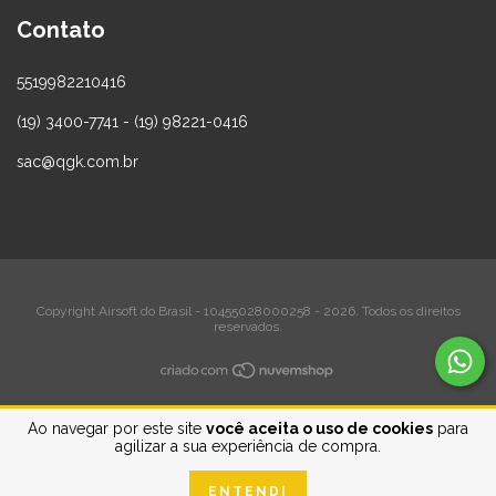
Contato
5519982210416
(19) 3400-7741 - (19) 98221-0416
sac@qgk.com.br
Copyright Airsoft do Brasil - 10455028000258 - 2026. Todos os direitos
reservados.
Ao navegar por este site
você aceita o uso de cookies
para
agilizar a sua experiência de compra.
ENTENDI