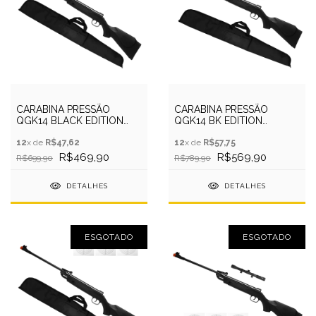
CARABINA PRESSÃO
CARABINA PRESSÃO
QGK14 BLACK EDITION
QGK14 BK EDITION
5.5MM + CAPA + ALVO
5.5MM+CAPA+LUNETA+ALVO
12
x de
R$47,62
12
x de
R$57,75
R$469,90
R$569,90
R$699,90
R$789,90
DETALHES
DETALHES
ESGOTADO
ESGOTADO