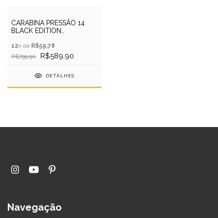
CARABINA PRESSÃO 14
BLACK EDITION
5.5MM+CAPA+CHUMBO+LUNETA
12
x de
R$59,78
R$589,90
R$799,90
DETALHES
Navegação