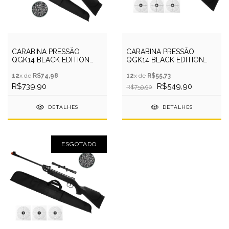
CARABINA PRESSÃO
CARABINA PRESSÃO
QGK14 BLACK EDITION
QGK14 BLACK EDITION
5.5MM+CAPA+CHUMBO+ALVO
5.5MM + LUNETA + ALVO
12
x de
R$74,98
12
x de
R$55,73
R$739,90
R$549,90
R$759,90
DETALHES
DETALHES
ESGOTADO