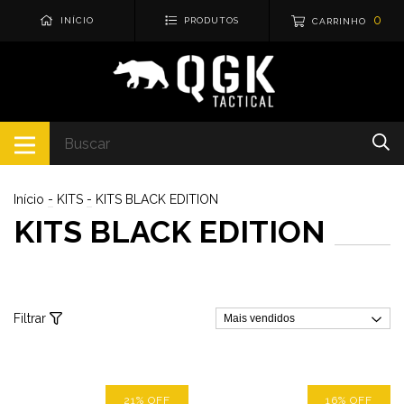
0
INÍCIO
PRODUTOS
CARRINHO
Início
-
KITS
-
KITS BLACK EDITION
KITS BLACK EDITION
Filtrar
21
%
OFF
16
%
OFF