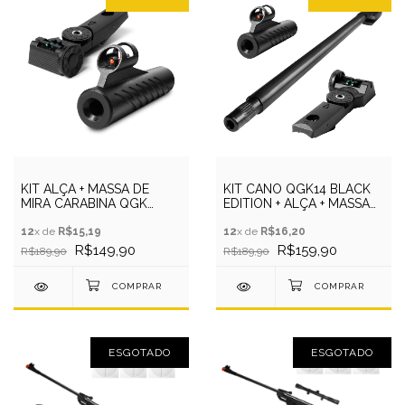
KIT ALÇA + MASSA DE
KIT CANO QGK14 BLACK
MIRA CARABINA QGK
EDITION + ALÇA + MASSA
BLACK EDITION 5.5MM
DE MIRA
12
x de
R$15,19
12
x de
R$16,20
R$149,90
R$159,90
R$189,90
R$189,90
ESGOTADO
ESGOTADO